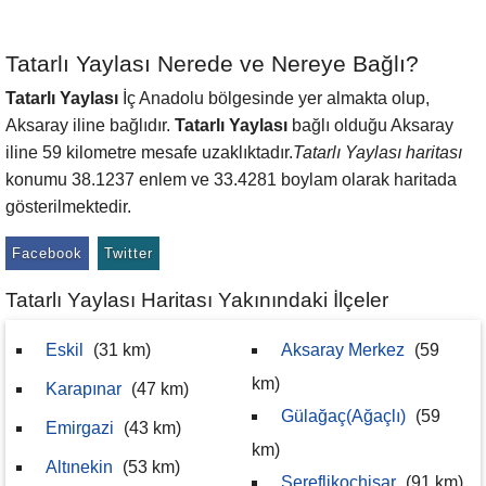
Tatarlı Yaylası Nerede ve Nereye Bağlı?
Tatarlı Yaylası
İç Anadolu bölgesinde yer almakta olup,
Aksaray iline bağlıdır.
Tatarlı Yaylası
bağlı olduğu Aksaray
iline 59 kilometre mesafe uzaklıktadır.
Tatarlı Yaylası haritası
konumu 38.1237 enlem ve 33.4281 boylam olarak haritada
gösterilmektedir.
Facebook
Twitter
Tatarlı Yaylası Haritası Yakınındaki İlçeler
Eskil
(31 km)
Aksaray Merkez
(59
km)
Karapınar
(47 km)
Gülağaç(Ağaçlı)
(59
Emirgazi
(43 km)
km)
Altınekin
(53 km)
Şereflikoçhisar
(91 km)