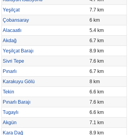
Yeşilçat
7.7 km
Çobansaray
6 km
Alacaatlı
5.4 km
Akdağ
6.7 km
Yeşilçat Barajı
8.9 km
Sivri Tepe
7.6 km
Pınarlı
6.7 km
Karakuyu Gölü
8 km
Tekin
6.6 km
Pınarlı Barajı
7.6 km
Tugaylı
6.6 km
Akgün
7.1 km
Kara Dağ
8.9 km