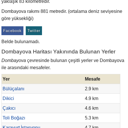
yaklaşık 83 kilometredir.
Dombayova rakımı 881 metredir. (ortalama deniz seviyesine
göre yüksekliği)
Facebook
Twitter
Belde bulunamadı.
Dombayova Haritası Yakınında Bulunan Yerler
Dombayova
çevresinde bulunan çeşitli yerler ve Dombayova
ile arasındaki mesafeler.
Yer
Mesafe
Bülüçalanı
2.9 km
Dikici
4.9 km
Çakıcı
4.6 km
Toli Boğazı
5.3 km
Karayurt İstasyonu
4.7 km