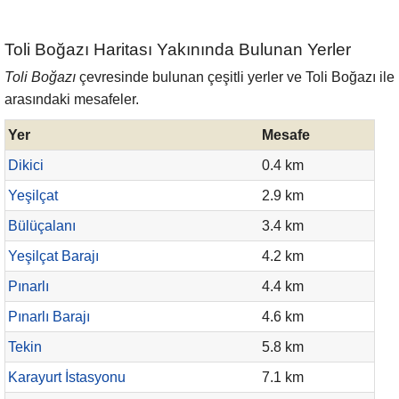
Toli Boğazı Haritası Yakınında Bulunan Yerler
Toli Boğazı
çevresinde bulunan çeşitli yerler ve Toli Boğazı ile
arasındaki mesafeler.
Yer
Mesafe
Dikici
0.4 km
Yeşilçat
2.9 km
Bülüçalanı
3.4 km
Yeşilçat Barajı
4.2 km
Pınarlı
4.4 km
Pınarlı Barajı
4.6 km
Tekin
5.8 km
Karayurt İstasyonu
7.1 km