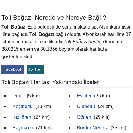
Toli Boğazı Nerede ve Nereye Bağlı?
Toli Boğazı
Ege bölgesinde yer almakta olup, Afyonkarahisar
iline bağlıdır.
Toli Boğazı
bağlı olduğu Afyonkarahisar iline 87
kilometre mesafe uzaklıktadır.
Toli Boğazı haritası
konumu
38.0215 enlem ve 30.1856 boylam olarak haritada
gösterilmektedir.
Facebook
Twitter
Toli Boğazı Haritası Yakınındaki İlçeler
Dinar
(5 km)
Evciler
(26 km)
Keçiborlu
(13 km)
Uluborlu
(24 km)
Kızılören
(27 km)
Gönen
(29 km)
Başmakçı
(21 km)
Burdur Merkez
(35 km)