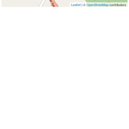
Leaflet
| ©
OpenStreetMap
contributors