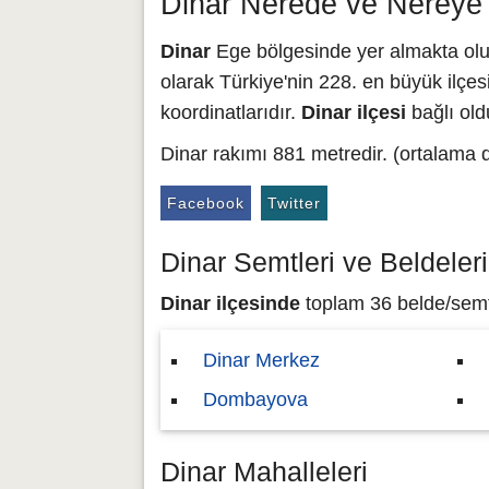
Dinar Nerede ve Nereye
Dinar
Ege bölgesinde yer almakta olup,
olarak Türkiye'nin 228. en büyük ilçesi
koordinatlarıdır.
Dinar ilçesi
bağlı old
Dinar rakımı 881 metredir. (ortalama 
Facebook
Twitter
Dinar Semtleri ve Beldeleri
Dinar ilçesinde
toplam 36 belde/semt b
Dinar Merkez
Dombayova
Dinar Mahalleleri