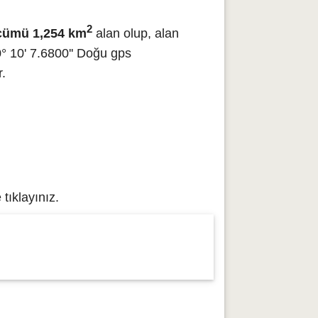
2
çümü 1,254 km
alan olup, alan
° 10' 7.6800'' Doğu gps
r.
tıklayınız.