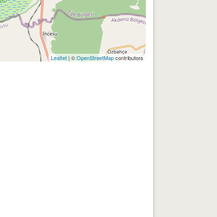
Leaflet
| ©
OpenStreetMap
contributors