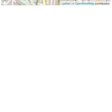
Leaflet
| ©
OpenStreetMap
contributors