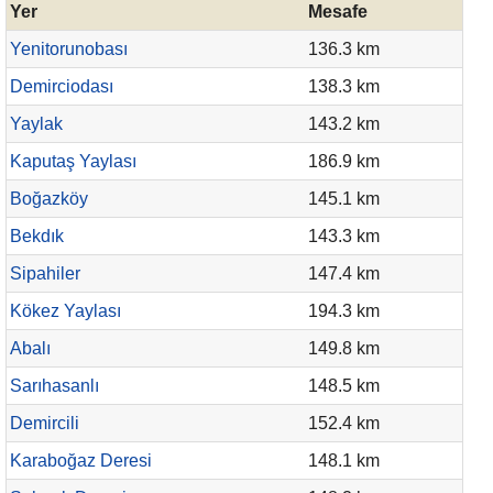
Yer
Mesafe
Yenitorunobası
136.3 km
Demirciodası
138.3 km
Yaylak
143.2 km
Kaputaş Yaylası
186.9 km
Boğazköy
145.1 km
Bekdık
143.3 km
Sipahiler
147.4 km
Kökez Yaylası
194.3 km
Abalı
149.8 km
Sarıhasanlı
148.5 km
Demircili
152.4 km
Karaboğaz Deresi
148.1 km