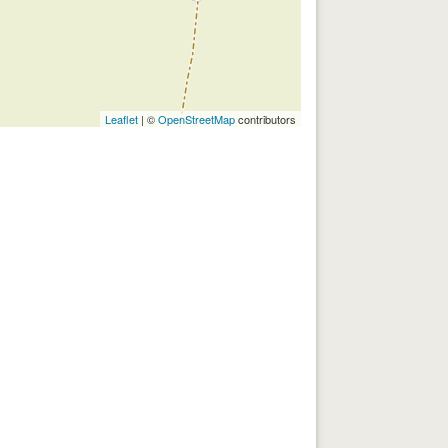
Leaflet
| ©
OpenStreetMap
contributors