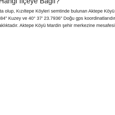
angi İlçeye Bağlı?
a olup, Kızıltepe Köyleri semtinde bulunan Aktepe Köyü K
4'' Kuzey ve 40° 37' 23.7936'' Doğu gps koordinatlarıdı
klıktadır. Aktepe Köyü Mardin şehir merkezine mesafesi i