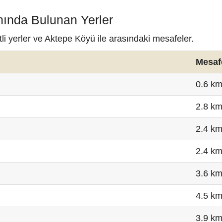
nında Bulunan Yerler
li yerler ve Aktepe Köyü ile arasındaki mesafeler.
Mesaf
0.6 k
2.8 k
2.4 k
2.4 k
3.6 k
4.5 k
3.9 k