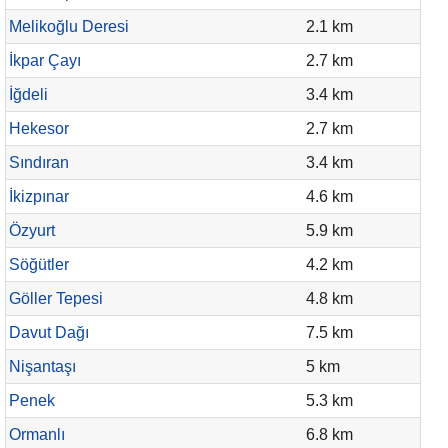
Melikoğlu Deresi
2.1 km
İkpar Çayı
2.7 km
İğdeli
3.4 km
Hekesor
2.7 km
Sındıran
3.4 km
İkizpınar
4.6 km
Özyurt
5.9 km
Söğütler
4.2 km
Göller Tepesi
4.8 km
Davut Dağı
7.5 km
Nişantaşı
5 km
Penek
5.3 km
Ormanlı
6.8 km