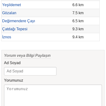
Yeşildemet
6.6 km
Gözalan
7.5 km
Değirmendere Çayı
6.5 km
Çatdağı Tepesi
9.3 km
İznos
9.4 km
Yorum veya Bilgi Paylaşın
Ad Soyad
Yorumunuz