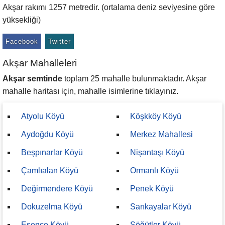
Akşar rakımı 1257 metredir. (ortalama deniz seviyesine göre
yüksekliği)
Facebook
Twitter
Akşar Mahalleleri
Akşar semtinde
toplam 25 mahalle bulunmaktadır. Akşar
mahalle haritası için, mahalle isimlerine tıklayınız.
Atyolu Köyü
Köşkköy Köyü
Aydoğdu Köyü
Merkez Mahallesi
Beşpınarlar Köyü
Nişantaşı Köyü
Çamlıalan Köyü
Ormanlı Köyü
Değirmendere Köyü
Penek Köyü
Dokuzelma Köyü
Sarıkayalar Köyü
Esence Köyü
Söğütler Köyü