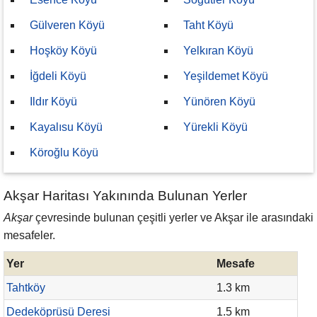
Gülveren Köyü
Taht Köyü
Hoşköy Köyü
Yelkıran Köyü
İğdeli Köyü
Yeşildemet Köyü
Ildır Köyü
Yünören Köyü
Kayalısu Köyü
Yürekli Köyü
Köroğlu Köyü
Akşar Haritası Yakınında Bulunan Yerler
Akşar
çevresinde bulunan çeşitli yerler ve Akşar ile arasındaki
mesafeler.
Yer
Mesafe
Tahtköy
1.3 km
Dedeköprüsü Deresi
1.5 km