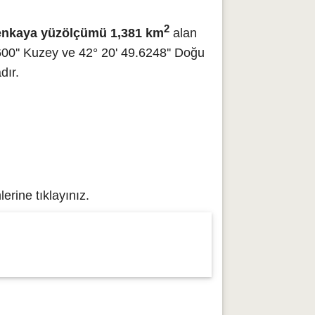
2
nkaya yüzölçümü 1,381 km
alan
00'' Kuzey ve 42° 20' 49.6248'' Doğu
dır.
erine tıklayınız.