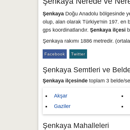
Şenkaya Nerede ve Nere
Şenkaya
Doğu Anadolu bölgesinde yer
olup, alan olarak Türkiye'nin 197. en b
gps koordinatlarıdır.
Şenkaya ilçesi
b
Şenkaya rakımı 1886 metredir. (ortala
Facebook
Twitter
Şenkaya Semtleri ve Belde
Şenkaya ilçesinde
toplam 3 belde/sem
Akşar
Gaziler
Şenkaya Mahalleleri