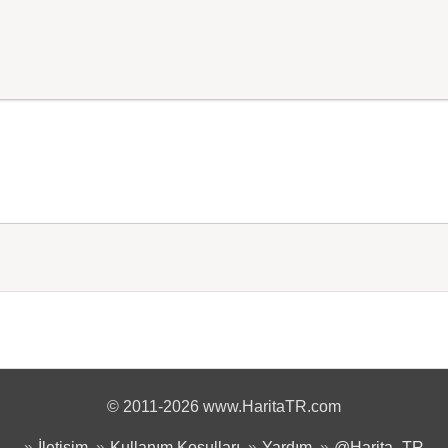
© 2011-2026 www.HaritaTR.com
İletişim
Kullanım Koşulları
Yardım
@Harita_TR