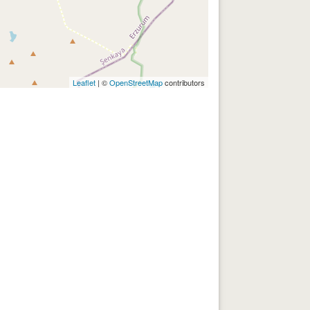
Leaflet
| ©
OpenStreetMap
contributors