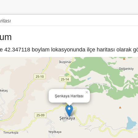
itası
rum
42.347118 boylam lokasyonunda ilçe haritası olarak gös
×
Şenkaya Haritası