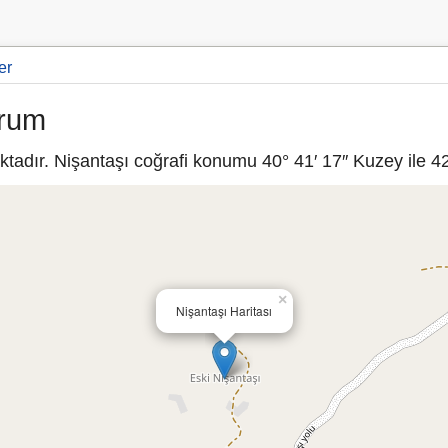
er
urum
adır. Nişantaşı coğrafi konumu 40° 41′ 17″ Kuzey ile 42°
×
Nişantaşı Haritası