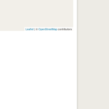
Leaflet
| ©
OpenStreetMap
contributors