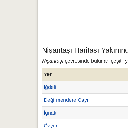
Nişantaşı Haritası Yakının
Nişantaşı
çevresinde bulunan çeşitli y
Yer
İğdeli
Değirmendere Çayı
İğnaki
Özyurt