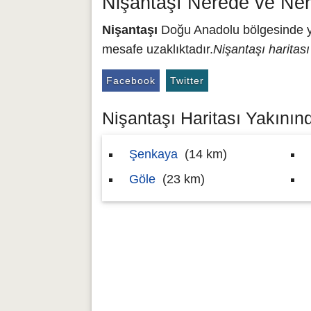
Nişantaşı Nerede ve Ner
Nişantaşı
Doğu Anadolu bölgesinde ye
mesafe uzaklıktadır.
Nişantaşı haritası
Facebook
Twitter
Nişantaşı Haritası Yakınınd
Şenkaya
(14 km)
Göle
(23 km)