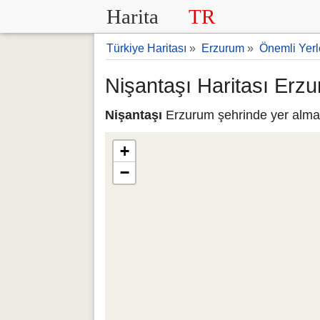
Harita
TR
Türkiye Haritası
»
Erzurum
»
Önemli Yerl
Nişantaşı Haritası Erz
Nişantaşı
Erzurum şehrinde yer almakt
+
−