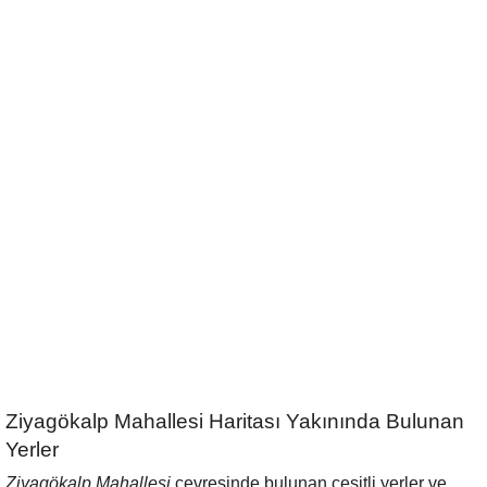
Ziyagökalp Mahallesi Haritası Yakınında Bulunan
Yerler
Ziyagökalp Mahallesi
çevresinde bulunan çeşitli yerler ve