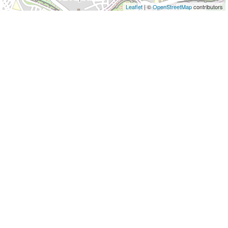
Leaflet
| ©
OpenStreetMap
contributors