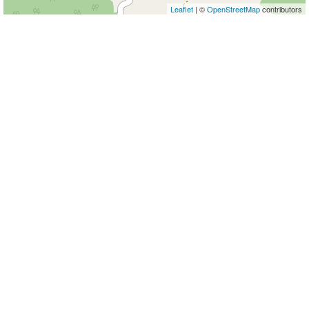
Leaflet
| ©
OpenStreetMap
contributors