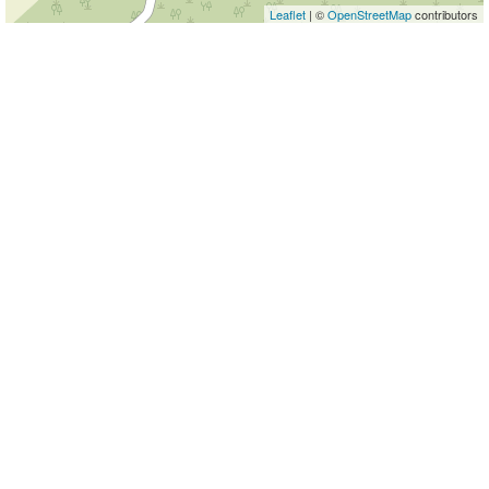
Leaflet
| ©
OpenStreetMap
contributors