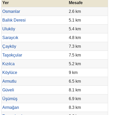
Yer
Mesafe
Osmanlar
2.6 km
Ballık Deresi
5.1 km
Uluköy
5.4 km
Saraycık
4.8 km
Çayköy
7.3 km
Taşokçular
7.5 km
Kızılca
5.2 km
Köylüce
9 km
Armutlu
6.5 km
Güveli
8.1 km
Üşümüş
6.9 km
Armağan
8.3 km