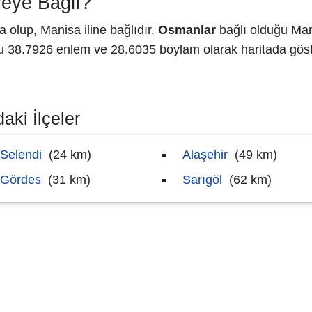
eye Bağlı?
 olup, Manisa iline bağlıdır.
Osmanlar
bağlı olduğu Man
38.7926 enlem ve 28.6035 boylam olarak haritada göste
aki İlçeler
Selendi
(24 km)
Alaşehir
(49 km)
Gördes
(31 km)
Sarıgöl
(62 km)