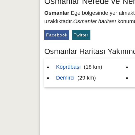
Osmanlar Nerede ve Ner
Osmanlar
Ege bölgesinde yer almakta
uzaklıktadır.
Osmanlar haritası
konumu 
Facebook
Twitter
Osmanlar Haritası Yakınınd
Köprübaşı
(18 km)
Demirci
(29 km)