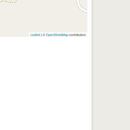
Leaflet
| ©
OpenStreetMap
contributors