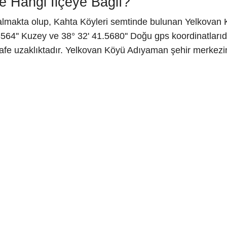
 Hangi İlçeye Bağlı?
lmakta olup, Kahta Köyleri semtinde bulunan Yelkovan K
64'' Kuzey ve 38° 32' 41.5680'' Doğu gps koordinatlarıd
afe uzaklıktadır. Yelkovan Köyü Adıyaman şehir merkezi