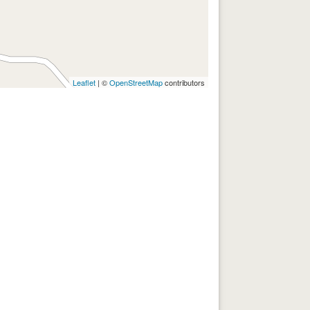
Leaflet
| ©
OpenStreetMap
contributors