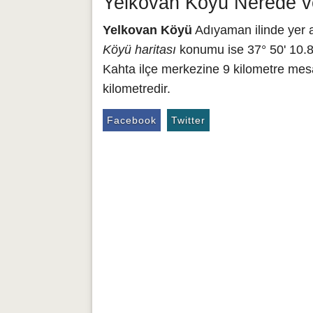
Yelkovan Köyü Nerede ve
Yelkovan Köyü
Adıyaman ilinde yer a
Köyü haritası
konumu ise 37° 50' 10.85
Kahta ilçe merkezine 9 kilometre mes
kilometredir.
Facebook
Twitter