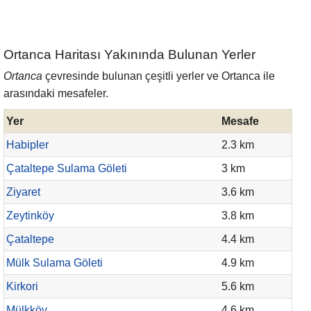
Ortanca Haritası Yakınında Bulunan Yerler
Ortanca
çevresinde bulunan çeşitli yerler ve Ortanca ile
arasındaki mesafeler.
Yer
Mesafe
Habipler
2.3 km
Çataltepe Sulama Göleti
3 km
Ziyaret
3.6 km
Zeytinköy
3.8 km
Çataltepe
4.4 km
Mülk Sulama Göleti
4.9 km
Kirkori
5.6 km
Mülkköy
4.6 km