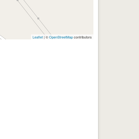
Leaflet
| ©
OpenStreetMap
contributors