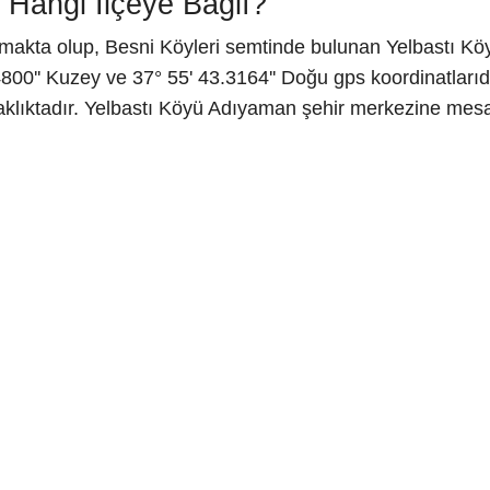
 Hangi İlçeye Bağlı?
makta olup, Besni Köyleri semtinde bulunan Yelbastı Köyü
00'' Kuzey ve 37° 55' 43.3164'' Doğu gps koordinatlarıd
klıktadır. Yelbastı Köyü Adıyaman şehir merkezine mesafe