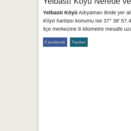
Yelbastı Köyü Nerede ve
Yelbastı Köyü
Adıyaman ilinde yer al
Köyü haritası
konumu ise 37° 38' 57.48
ilçe merkezine 8 kilometre mesafe uza
Facebook
Twitter