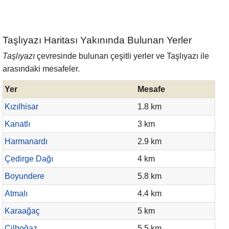
Taşlıyazı Haritası Yakınında Bulunan Yerler
Taşlıyazı
çevresinde bulunan çeşitli yerler ve Taşlıyazı ile
arasındaki mesafeler.
Yer
Mesafe
Kızılhisar
1.8 km
Kanatlı
3 km
Harmanardı
2.9 km
Çedirge Dağı
4 km
Boyundere
5.8 km
Atmalı
4.4 km
Karaağaç
5 km
Çilboğaz
5.5 km