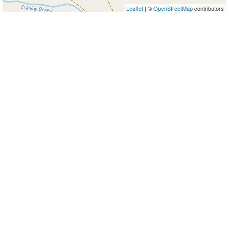
Leaflet
| ©
OpenStreetMap
contributors