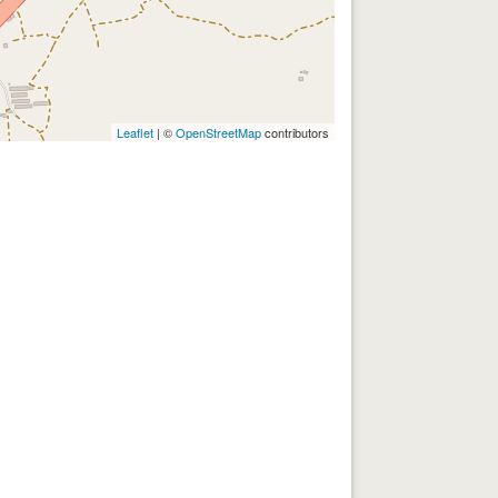
Leaflet
| ©
OpenStreetMap
contributors