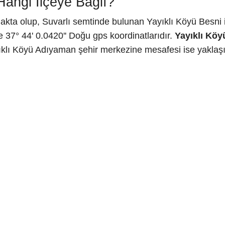
Hangi İlçeye Bağlı?
kta olup, Suvarlı semtinde bulunan Yayıklı Köyü Besni il
 37° 44' 0.0420'' Doğu gps koordinatlarıdır.
Yayıklı Köy
ıklı Köyü Adıyaman şehir merkezine mesafesi ise yaklaşı