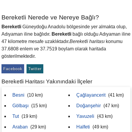
Bereketli Nerede ve Nereye Bağlı?
Bereketli
Güneydoğu Anadolu bölgesinde yer almakta olup,
Adıyaman iline bağlıdır.
Bereketli
bağlı olduğu Adıyaman iline
47 kilometre mesafe uzaklıktadır.
Bereketli haritası
konumu
37.6808 enlem ve 37.7519 boylam olarak haritada
gösterilmektedir.
Facebook
Twitter
Bereketli Haritası Yakınındaki İlçeler
Besni
(10 km)
Çağlayancerit
(41 km)
Gölbaşı
(15 km)
Doğanşehir
(47 km)
Tut
(19 km)
Yavuzeli
(43 km)
Araban
(29 km)
Halfeti
(49 km)