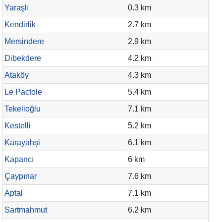
Yaraşlı
0.3 km
Kendirlik
2.7 km
Mersindere
2.9 km
Dibekdere
4.2 km
Ataköy
4.3 km
Le Pactole
5.4 km
Tekelioğlu
7.1 km
Kestelli
5.2 km
Karayahşi
6.1 km
Kapancı
6 km
Çaypınar
7.6 km
Aptal
7.1 km
Sartmahmut
6.2 km