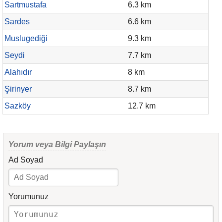
Sartmustafa
6.3 km
Sardes
6.6 km
Muslugediği
9.3 km
Seydi
7.7 km
Alahıdır
8 km
Şirinyer
8.7 km
Sazköy
12.7 km
Yorum veya Bilgi Paylaşın
Ad Soyad
Yorumunuz