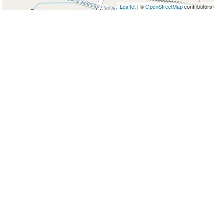
Leaflet
| ©
OpenStreetMap
contributors