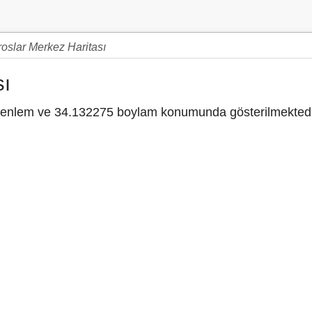
roslar Merkez Haritası
sı
enlem ve 34.132275 boylam konumunda gösterilmektedi