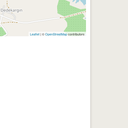
Leaflet
| ©
OpenStreetMap
contributors