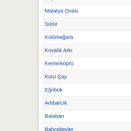
Malatya Ovası
Sürür
Külümağara
Kovalık Arkı
Kemerköprü
Kuru Çay
Eğribük
Ambarcık
Balaban
Bahçelievler