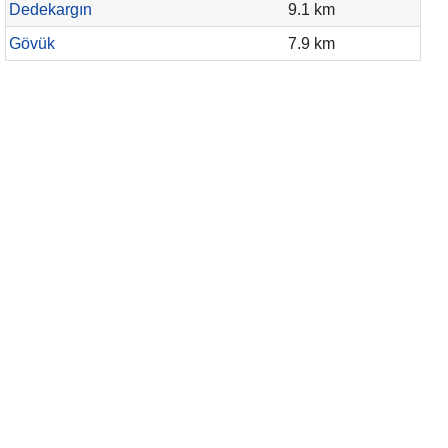
Dedekargın
9.1 km
Gövük
7.9 km