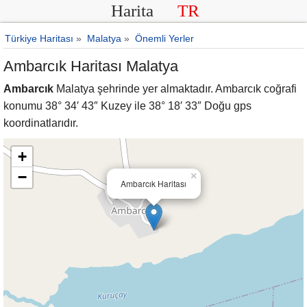
Harita
TR
Türkiye Haritası
»
Malatya
»
Önemli Yerler
Ambarcık Haritası Malatya
Ambarcık
Malatya şehrinde yer almaktadır. Ambarcık coğrafi
konumu 38° 34′ 43″ Kuzey ile 38° 18′ 33″ Doğu gps
koordinatlarıdır.
+
−
×
Ambarcık Haritası