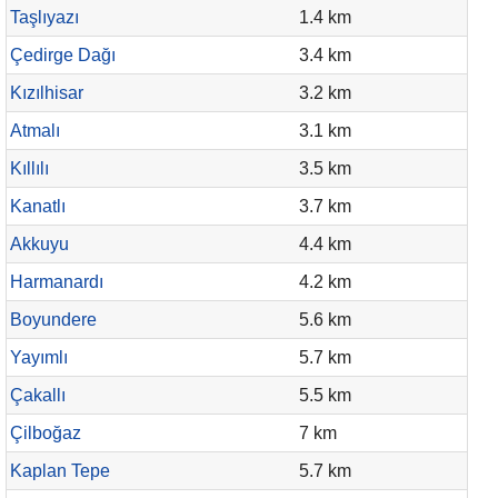
Taşlıyazı
1.4 km
Çedirge Dağı
3.4 km
Kızılhisar
3.2 km
Atmalı
3.1 km
Kıllılı
3.5 km
Kanatlı
3.7 km
Akkuyu
4.4 km
Harmanardı
4.2 km
Boyundere
5.6 km
Yayımlı
5.7 km
Çakallı
5.5 km
Çilboğaz
7 km
Kaplan Tepe
5.7 km