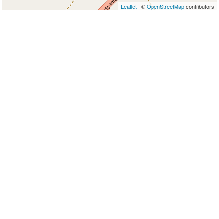
Leaflet
| ©
OpenStreetMap
contributors