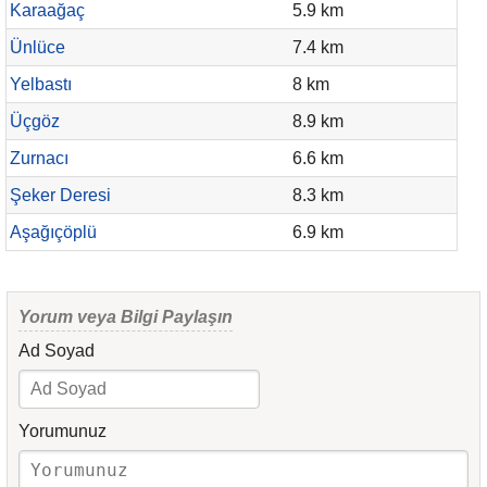
Karaağaç
5.9 km
Ünlüce
7.4 km
Yelbastı
8 km
Üçgöz
8.9 km
Zurnacı
6.6 km
Şeker Deresi
8.3 km
Aşağıçöplü
6.9 km
Yorum veya Bilgi Paylaşın
Ad Soyad
Yorumunuz