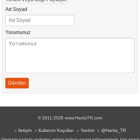
Ad Soyad
Yorumunuz
Gönder
© 2011-2026 www.HaritaTR.com
İletişim
Kullanım Koşulları
Yardım
@Harita_TR
Sitemizde haritada gösterilen yerlerin doğrulu garanti edilmemektedir, bilgi amaçlı