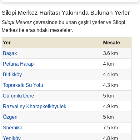
Silopi Merkez Haritası Yakınında Bulunan Yerler
Silopi Merkez
çevresinde bulunan çeşitli yerler ve Silopi
Merkez ile arasındaki mesafeler.
Yer
Mesafe
Başak
3.6 km
Petuna Harap
4 km
Birlikköy
4.4 km
Toprakaltı Su Yolu
4.3 km
Gürümlü Dere
5 km
Razvaliny Kharapkefkhyulek
4.9 km
Özgen
5 km
Shemika
7.5 km
Yeniköy
4.8 km