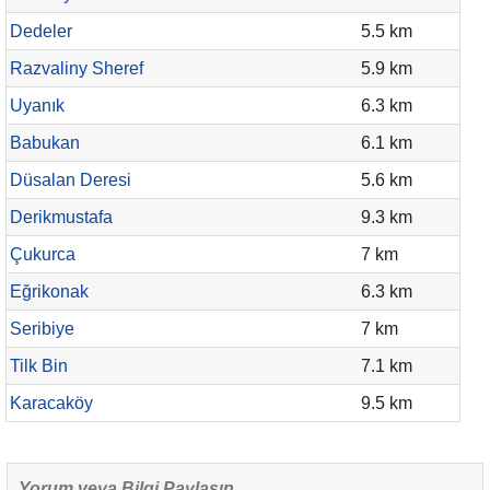
Dedeler
5.5 km
Razvaliny Sheref
5.9 km
Uyanık
6.3 km
Babukan
6.1 km
Düsalan Deresi
5.6 km
Derikmustafa
9.3 km
Çukurca
7 km
Eğrikonak
6.3 km
Seribiye
7 km
Tilk Bin
7.1 km
Karacaköy
9.5 km
Yorum veya Bilgi Paylaşın