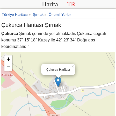
Harita
TR
Türkiye Haritası
»
Şırnak
»
Önemli Yerler
Çukurca Haritası Şırnak
Çukurca
Şırnak şehrinde yer almaktadır. Çukurca coğrafi
konumu 37° 15′ 18″ Kuzey ile 42° 23′ 34″ Doğu gps
koordinatlarıdır.
+
−
×
Çukurca Haritası