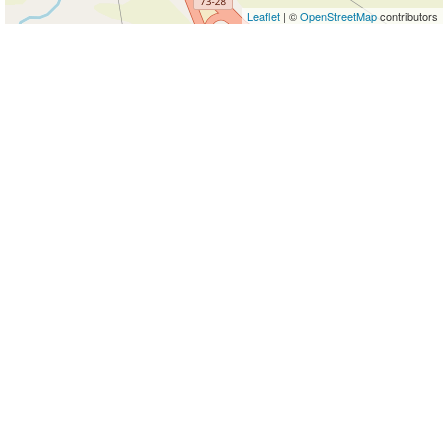
Leaflet
| ©
OpenStreetMap
contributors