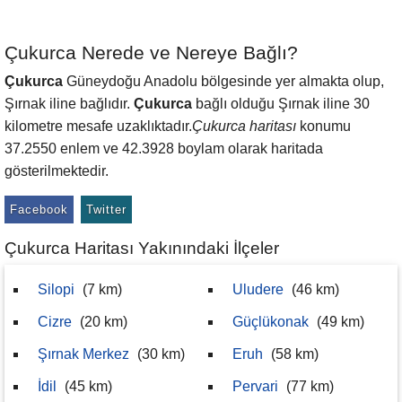
Çukurca Nerede ve Nereye Bağlı?
Çukurca
Güneydoğu Anadolu bölgesinde yer almakta olup,
Şırnak iline bağlıdır.
Çukurca
bağlı olduğu Şırnak iline 30
kilometre mesafe uzaklıktadır.
Çukurca haritası
konumu
37.2550 enlem ve 42.3928 boylam olarak haritada
gösterilmektedir.
Facebook
Twitter
Çukurca Haritası Yakınındaki İlçeler
Silopi
(7 km)
Uludere
(46 km)
Cizre
(20 km)
Güçlükonak
(49 km)
Şırnak Merkez
(30 km)
Eruh
(58 km)
İdil
(45 km)
Pervari
(77 km)