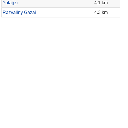
Yolağzı
4.1 km
Razvaliny Gazai
4.3 km