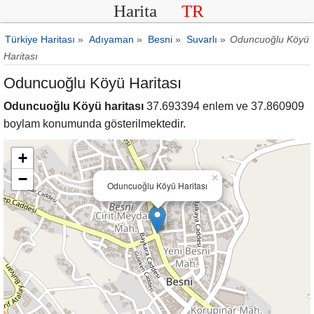
Harita
TR
Türkiye Haritası
»
Adıyaman
»
Besni
»
Suvarlı
»
Oduncuoğlu Köyü
Haritası
Oduncuoğlu Köyü Haritası
Oduncuoğlu Köyü haritası
37.693394 enlem ve 37.860909
boylam konumunda gösterilmektedir.
+
−
×
Oduncuoğlu Köyü Haritası