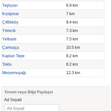
Taşlıyazı
6.9 km
Kızılpınar
7 km
Çiftlikköy
9.4 km
Yörecik
7.3 km
Yelbastı
7.5 km
Çamuşçu
10.5 km
Kaplan Tepe
8.2 km
Toklu
8.2 km
Meryemuşağı
12.3 km
Yorum veya Bilgi Paylaşın
Ad Soyad