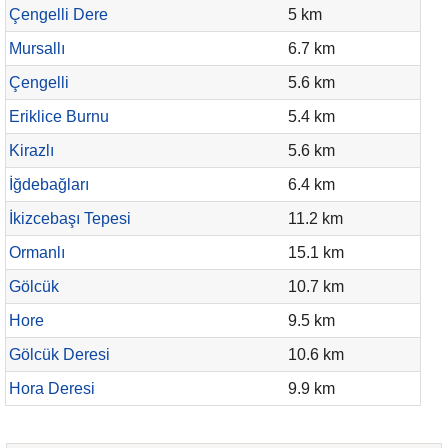
Çengelli Dere
5 km
Mursallı
6.7 km
Çengelli
5.6 km
Eriklice Burnu
5.4 km
Kirazlı
5.6 km
İğdebağları
6.4 km
İkizcebaşı Tepesi
11.2 km
Ormanlı
15.1 km
Gölcük
10.7 km
Hore
9.5 km
Gölcük Deresi
10.6 km
Hora Deresi
9.9 km