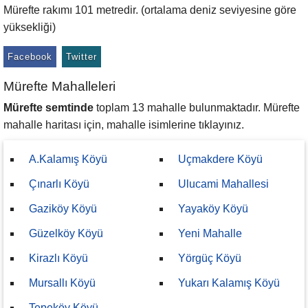
Mürefte rakımı 101 metredir. (ortalama deniz seviyesine göre
yüksekliği)
Facebook
Twitter
Mürefte Mahalleleri
Mürefte semtinde
toplam 13 mahalle bulunmaktadır. Mürefte
mahalle haritası için, mahalle isimlerine tıklayınız.
A.Kalamış Köyü
Uçmakdere Köyü
Çınarlı Köyü
Ulucami Mahallesi
Gaziköy Köyü
Yayaköy Köyü
Güzelköy Köyü
Yeni Mahalle
Kirazlı Köyü
Yörgüç Köyü
Mursallı Köyü
Yukarı Kalamış Köyü
Tepeköy Köyü