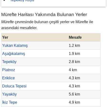
Mürefte Haritası Yakınında Bulunan Yerler
Mürefte
çevresinde bulunan çeşitli yerler ve Mürefte ile
arasındaki mesafeler.
Yer
Mesafe
Yukarı Kalamış
1.2 km
Aşağıkalamış
1.9 km
Tepeköy
2.8 km
Platnoz
4 km
Eriklice
4.3 km
Doluca Tepesi
4.3 km
Yayaköy
5.6 km
İkiz Tepe
4.9 km