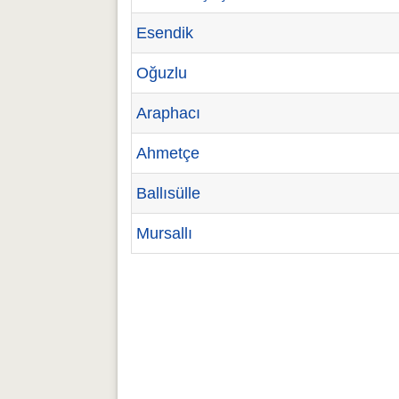
Esendik
Oğuzlu
Araphacı
Ahmetçe
Ballısülle
Mursallı