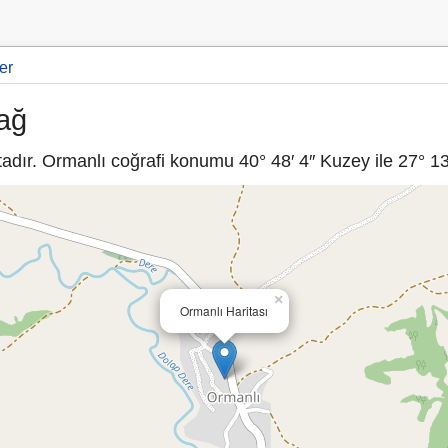
er
dağ
dır. Ormanlı coğrafi konumu 40° 48′ 4″ Kuzey ile 27° 13′
×
Ormanlı Haritası