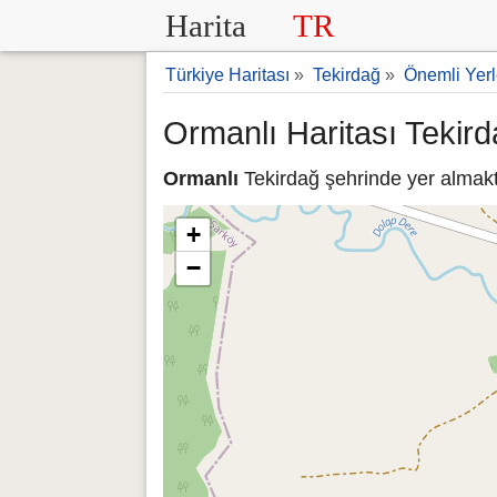
Harita
TR
Türkiye Haritası
»
Tekirdağ
»
Önemli Yerl
Ormanlı Haritası Tekir
Ormanlı
Tekirdağ şehrinde yer almakta
+
−