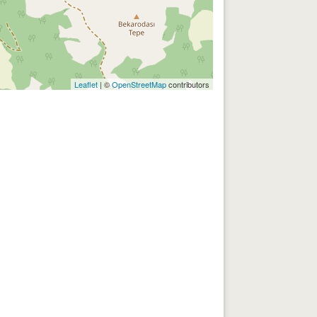
Leaflet
| ©
OpenStreetMap
contributors