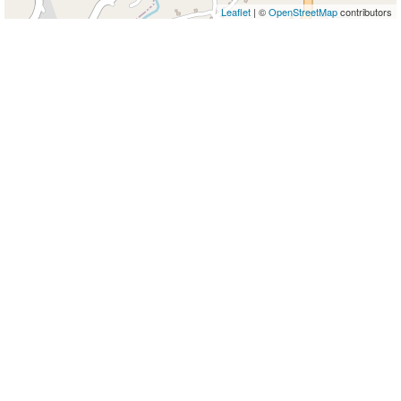
Leaflet
| ©
OpenStreetMap
contributors