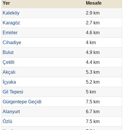
Yer
Mesafe
Kaleköy
2.9 km
Karagöz
2.7 km
Emirler
4.6 km
Cihadiye
4 km
Bulut
4.9 km
Çetilli
4.4 km
Akçalı
5.3 km
İçyaka
5.2 km
Gil Tepesi
5 km
Gürgentepe Geçidi
7.5 km
Alanyurt
6.7 km
Özlü
7.5 km