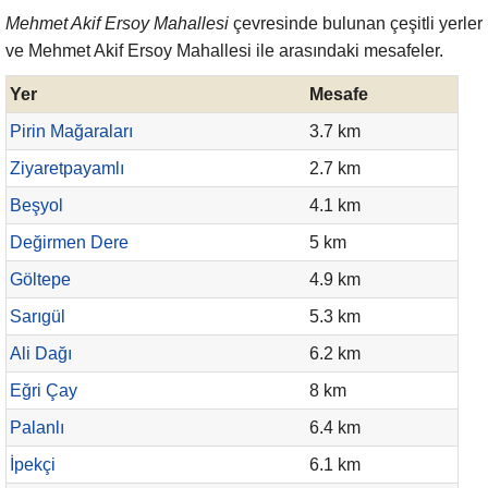
Mehmet Akif Ersoy Mahallesi
çevresinde bulunan çeşitli yerler
ve Mehmet Akif Ersoy Mahallesi ile arasındaki mesafeler.
Yer
Mesafe
Pirin Mağaraları
3.7 km
Ziyaretpayamlı
2.7 km
Beşyol
4.1 km
Değirmen Dere
5 km
Göltepe
4.9 km
Sarıgül
5.3 km
Ali Dağı
6.2 km
Eğri Çay
8 km
Palanlı
6.4 km
İpekçi
6.1 km