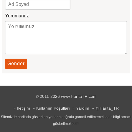
Yorumunuz
Gönder
© 2011-2026 www.HaritaTR.com
İletişim
Kullanım Koşulları
Yardım
@Harita_TR
Sitemizde haritada gösterilen yerlerin doğrulu garanti edilmemektedir, bilgi amaçlı
gösterilmektedir.