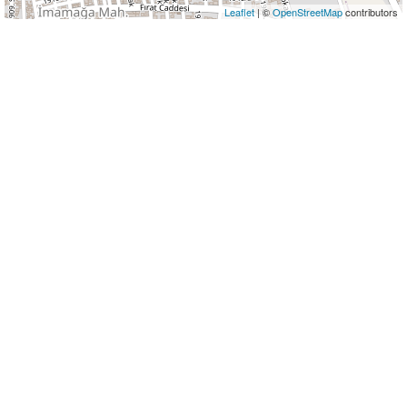
Leaflet
| ©
OpenStreetMap
contributors