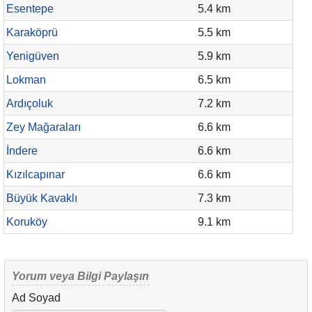
Esentepe
5.4 km
Karaköprü
5.5 km
Yenigüven
5.9 km
Lokman
6.5 km
Ardıçoluk
7.2 km
Zey Mağaraları
6.6 km
İndere
6.6 km
Kızılcapınar
6.6 km
Büyük Kavaklı
7.3 km
Koruköy
9.1 km
Yorum veya Bilgi Paylaşın
Ad Soyad