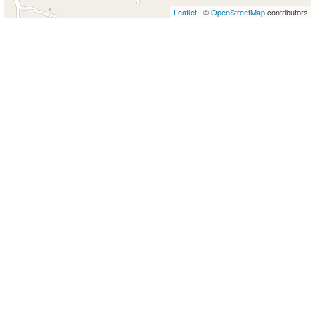
Leaflet
| ©
OpenStreetMap
contributors