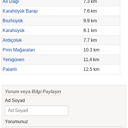
Ali Dağı
7.3 km
Karahöyük Barajı
7.6 km
Bozhüyük
9.9 km
Karahüyük
8.1 km
Ardıçoluk
7.7 km
Pirin Mağaraları
10.3 km
Yenigüven
11.4 km
Palanlı
12.5 km
Yorum veya Bilgi Paylaşın
Ad Soyad
Yorumunuz