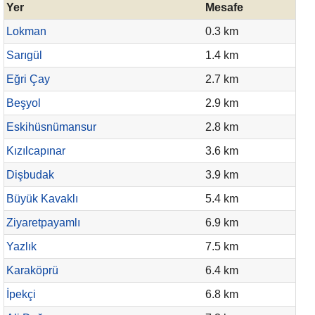
Yer
Mesafe
Lokman
0.3 km
Sarıgül
1.4 km
Eğri Çay
2.7 km
Beşyol
2.9 km
Eskihüsnümansur
2.8 km
Kızılcapınar
3.6 km
Dişbudak
3.9 km
Büyük Kavaklı
5.4 km
Ziyaretpayamlı
6.9 km
Yazlık
7.5 km
Karaköprü
6.4 km
İpekçi
6.8 km