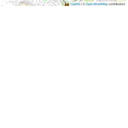
Leaflet
| ©
OpenStreetMap
contributors