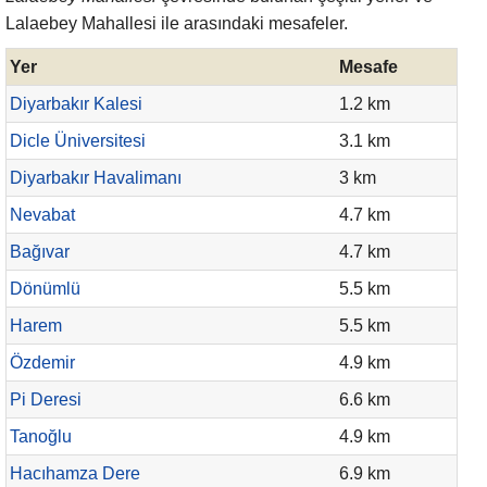
Lalaebey Mahallesi ile arasındaki mesafeler.
Yer
Mesafe
Diyarbakır Kalesi
1.2 km
Dicle Üniversitesi
3.1 km
Diyarbakır Havalimanı
3 km
Nevabat
4.7 km
Bağıvar
4.7 km
Dönümlü
5.5 km
Harem
5.5 km
Özdemir
4.9 km
Pi Deresi
6.6 km
Tanoğlu
4.9 km
Hacıhamza Dere
6.9 km