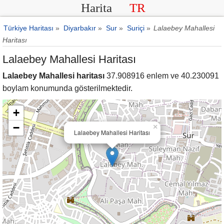
Harita
TR
Türkiye Haritası
»
Diyarbakır
»
Sur
»
Suriçi
»
Lalaebey Mahallesi
Haritası
Lalaebey Mahallesi Haritası
Lalaebey Mahallesi haritası
37.908916 enlem ve 40.230091
boylam konumunda gösterilmektedir.
+
−
×
Lalaebey Mahallesi Haritası