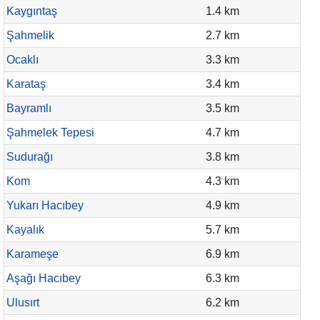
Kaygıntaş
1.4 km
Şahmelik
2.7 km
Ocaklı
3.3 km
Karataş
3.4 km
Bayramlı
3.5 km
Şahmelek Tepesi
4.7 km
Sudurağı
3.8 km
Kom
4.3 km
Yukarı Hacıbey
4.9 km
Kayalık
5.7 km
Karameşe
6.9 km
Aşağı Hacıbey
6.3 km
Ulusırt
6.2 km