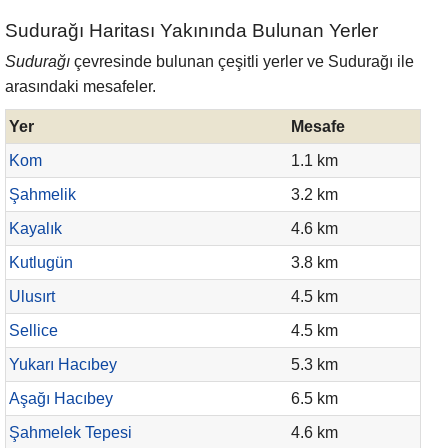
Sudurağı Haritası Yakınında Bulunan Yerler
Sudurağı
çevresinde bulunan çeşitli yerler ve Sudurağı ile
arasındaki mesafeler.
Yer
Mesafe
Kom
1.1 km
Şahmelik
3.2 km
Kayalık
4.6 km
Kutlugün
3.8 km
Ulusırt
4.5 km
Sellice
4.5 km
Yukarı Hacıbey
5.3 km
Aşağı Hacıbey
6.5 km
Şahmelek Tepesi
4.6 km