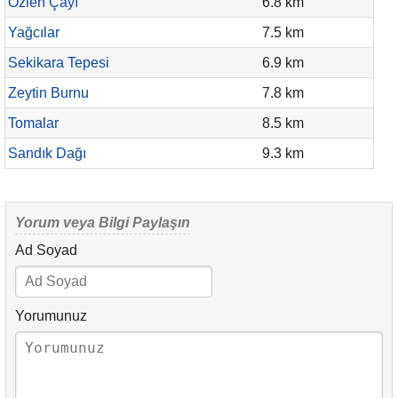
Özlen Çayı
6.8 km
Yağcılar
7.5 km
Sekikara Tepesi
6.9 km
Zeytin Burnu
7.8 km
Tomalar
8.5 km
Sandık Dağı
9.3 km
Yorum veya Bilgi Paylaşın
Ad Soyad
Yorumunuz