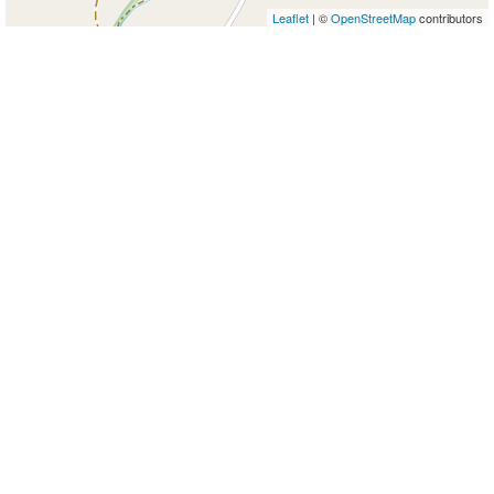
Leaflet
| ©
OpenStreetMap
contributors