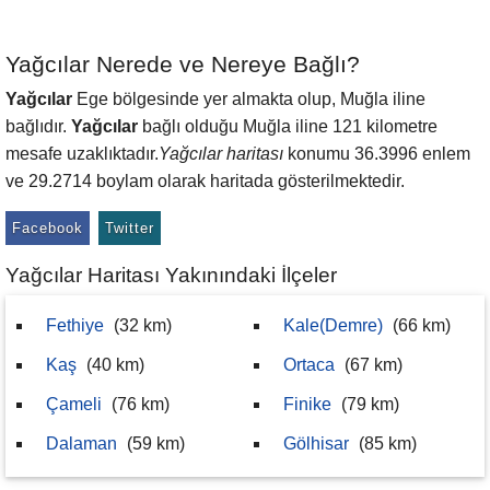
Yağcılar Nerede ve Nereye Bağlı?
Yağcılar
Ege bölgesinde yer almakta olup, Muğla iline
bağlıdır.
Yağcılar
bağlı olduğu Muğla iline 121 kilometre
mesafe uzaklıktadır.
Yağcılar haritası
konumu 36.3996 enlem
ve 29.2714 boylam olarak haritada gösterilmektedir.
Facebook
Twitter
Yağcılar Haritası Yakınındaki İlçeler
Fethiye
(32 km)
Kale(Demre)
(66 km)
Kaş
(40 km)
Ortaca
(67 km)
Çameli
(76 km)
Finike
(79 km)
Dalaman
(59 km)
Gölhisar
(85 km)