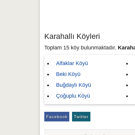
Karahallı Köyleri
Toplam 15 köy bulunmaktadır.
Karahal
Alfaklar Köyü
Beki Köyü
Buğdaylı Köyü
Çoğuplu Köyü
Facebook
Twitter