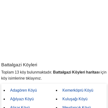
Battalgazi Köyleri
Toplam 13 köy bulunmaktadır.
Battalgazi Köyleri haritası
için
köy isimlerine tıklayınız.
Adagören Köyü
Kemerköprü Köyü
Ağılyazı Köyü
Kuluşağı Köyü
Alişar Köyü
Meydancık Köyü