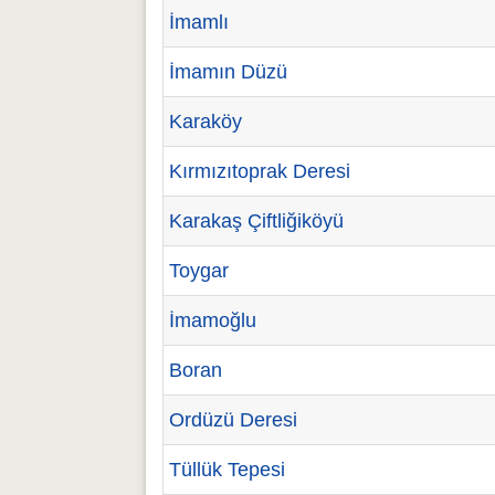
İmamlı
İmamın Düzü
Karaköy
Kırmızıtoprak Deresi
Karakaş Çiftliğiköyü
Toygar
İmamoğlu
Boran
Ordüzü Deresi
Tüllük Tepesi