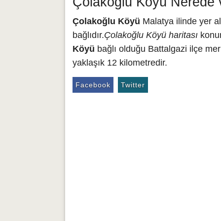
Çolakoğlu Köyü Nerede v
Çolakoğlu Köyü
Malatya ilinde yer a
bağlıdır.
Çolakoğlu Köyü haritası
konum
Köyü
bağlı olduğu Battalgazi ilçe me
yaklaşık 12 kilometredir.
Facebook
Twitter