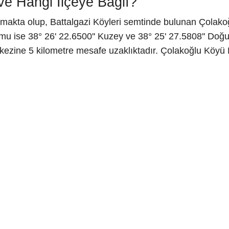
e Hangi İlçeye Bağlı?
lmakta olup, Battalgazi Köyleri semtinde bulunan Çolakoğ
u ise 38° 26' 22.6500'' Kuzey ve 38° 25' 27.5808'' Doğu 
rkezine 5 kilometre mesafe uzaklıktadır. Çolakoğlu Köyü