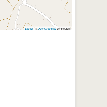
Leaflet
| ©
OpenStreetMap
contributors