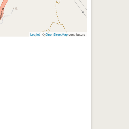
Leaflet
| ©
OpenStreetMap
contributors