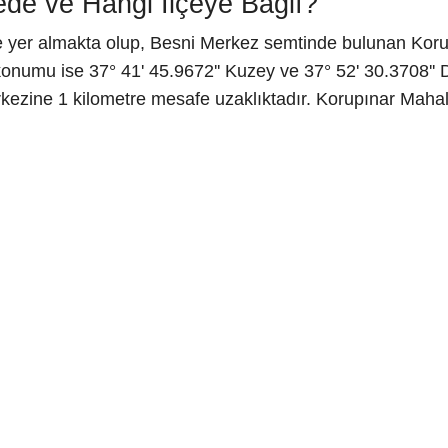
ede ve Hangi İlçeye Bağlı?
 yer almakta olup, Besni Merkez semtinde bulunan Korup
onumu ise 37° 41' 45.9672'' Kuzey ve 37° 52' 30.3708'' 
rkezine 1 kilometre mesafe uzaklıktadır. Korupınar Maha