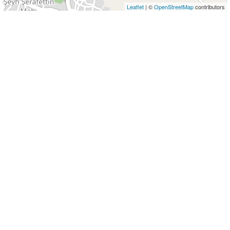
Leaflet
| ©
OpenStreetMap
contributors