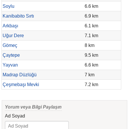
Soylu
6.6 km
Kanibabito Sırtı
6.9 km
Arkbaşı
6.1 km
Uğur Dere
7.1 km
Gömeç
8 km
Çaytepe
9.5 km
Yayvan
6.6 km
Madrap Düzlüğü
7 km
Çeşmebaşı Mevki
7.2 km
Yorum veya Bilgi Paylaşın
Ad Soyad