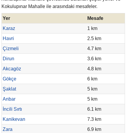
Kokulupınar Mahalle ile arasındaki mesafeler.
Yer
Mesafe
Karaz
1 km
Havri
2.5 km
Çizmeli
4.7 km
Dirun
3.6 km
Akcagöz
4.8 km
Gökçe
6 km
Şaklat
5 km
Anbar
5 km
İncili Sırtı
6.1 km
Kanikevan
7.3 km
Zara
6.9 km