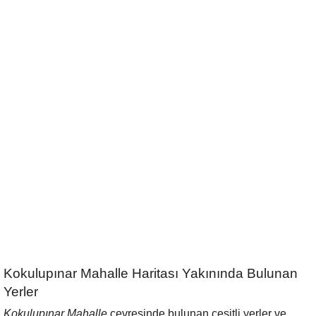
Kokulupınar Mahalle Haritası Yakınında Bulunan
Yerler
Kokulupınar Mahalle
çevresinde bulunan çeşitli yerler ve