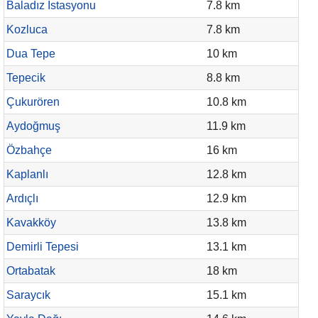
Baladız İstasyonu
7.8 km
Kozluca
7.8 km
Dua Tepe
10 km
Tepecik
8.8 km
Çukurören
10.8 km
Aydoğmuş
11.9 km
Özbahçe
16 km
Kaplanlı
12.8 km
Ardıçlı
12.9 km
Kavakköy
13.8 km
Demirli Tepesi
13.1 km
Ortabatak
18 km
Saraycık
15.1 km