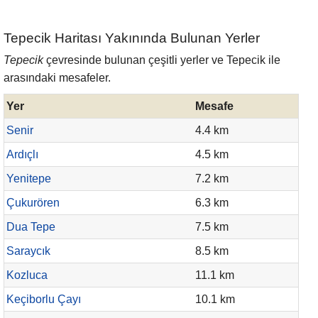
Tepecik Haritası Yakınında Bulunan Yerler
Tepecik
çevresinde bulunan çeşitli yerler ve Tepecik ile
arasındaki mesafeler.
Yer
Mesafe
Senir
4.4 km
Ardıçlı
4.5 km
Yenitepe
7.2 km
Çukurören
6.3 km
Dua Tepe
7.5 km
Saraycık
8.5 km
Kozluca
11.1 km
Keçiborlu Çayı
10.1 km