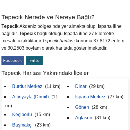
Tepecik Nerede ve Nereye Bağlı?
Tepecik
Akdeniz bölgesinde yer almakta olup, Isparta iline
bağlıdır.
Tepecik
bağlı olduğu Isparta iline 27 kilometre
mesafe uzaklıktadır.
Tepecik haritası
konumu 37.8172 enlem
ve 30.2503 boylam olarak haritada gösterilmektedir.
Facebook
Twitter
Tepecik Haritası Yakınındaki İlçeler
Burdur Merkez
(11 km)
Dinar
(29 km)
Altınyayla (Dirmil)
(11
Isparta Merkez
(27 km)
km)
Gönen
(28 km)
Keçiborlu
(15 km)
Ağlasun
(31 km)
Başmakçı
(23 km)