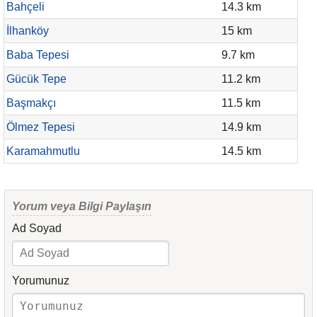
Bahçeli
14.3 km
İlhanköy
15 km
Baba Tepesi
9.7 km
Gücük Tepe
11.2 km
Başmakçı
11.5 km
Ölmez Tepesi
14.9 km
Karamahmutlu
14.5 km
Yorum veya Bilgi Paylaşın
Ad Soyad
Yorumunuz