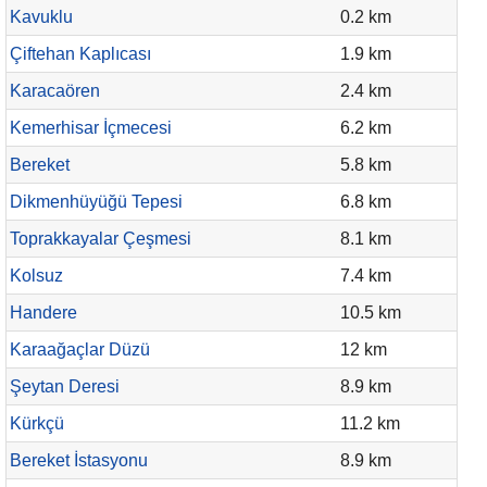
Kavuklu
0.2 km
Çiftehan Kaplıcası
1.9 km
Karacaören
2.4 km
Kemerhisar İçmecesi
6.2 km
Bereket
5.8 km
Dikmenhüyüğü Tepesi
6.8 km
Toprakkayalar Çeşmesi
8.1 km
Kolsuz
7.4 km
Handere
10.5 km
Karaağaçlar Düzü
12 km
Şeytan Deresi
8.9 km
Kürkçü
11.2 km
Bereket İstasyonu
8.9 km