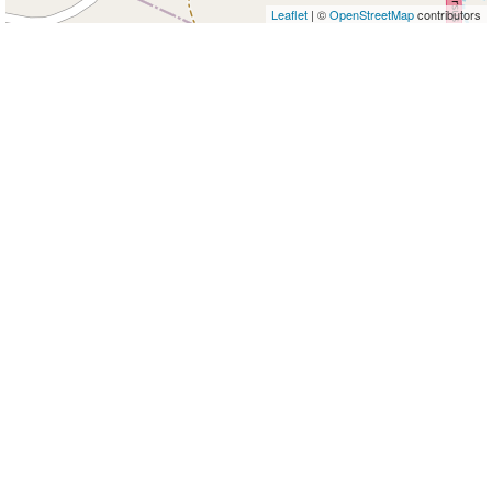
Leaflet
| ©
OpenStreetMap
contributors