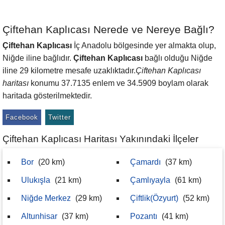
Çiftehan Kaplıcası Nerede ve Nereye Bağlı?
Çiftehan Kaplıcası
İç Anadolu bölgesinde yer almakta olup,
Niğde iline bağlıdır.
Çiftehan Kaplıcası
bağlı olduğu Niğde
iline 29 kilometre mesafe uzaklıktadır.
Çiftehan Kaplıcası
haritası
konumu 37.7135 enlem ve 34.5909 boylam olarak
haritada gösterilmektedir.
Facebook
Twitter
Çiftehan Kaplıcası Haritası Yakınındaki İlçeler
Bor
(20 km)
Çamardı
(37 km)
Ulukışla
(21 km)
Çamlıyayla
(61 km)
Niğde Merkez
(29 km)
Çiftlik(Özyurt)
(52 km)
Altunhisar
(37 km)
Pozantı
(41 km)