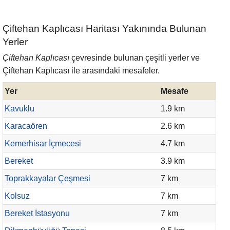
Çiftehan Kaplıcası Haritası Yakınında Bulunan
Yerler
Çiftehan Kaplıcası
çevresinde bulunan çeşitli yerler ve
Çiftehan Kaplıcası ile arasındaki mesafeler.
Yer
Mesafe
Kavuklu
1.9 km
Karacaören
2.6 km
Kemerhisar İçmecesi
4.7 km
Bereket
3.9 km
Toprakkayalar Çeşmesi
7 km
Kolsuz
7 km
Bereket İstasyonu
7 km