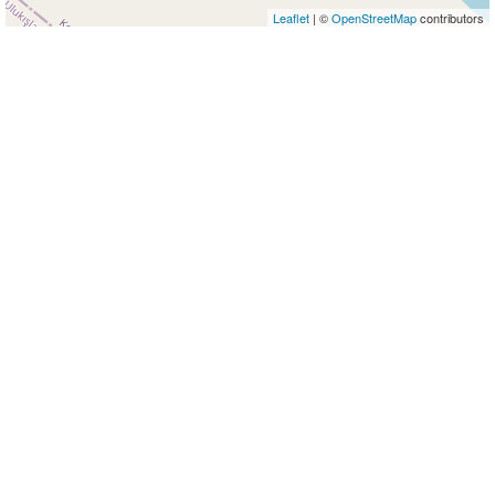
Leaflet
| ©
OpenStreetMap
contributors