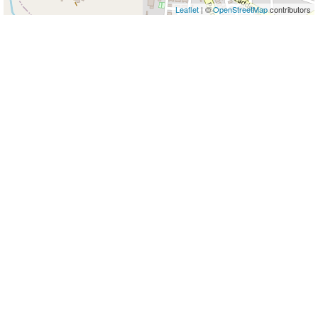
Leaflet
| ©
OpenStreetMap
contributors