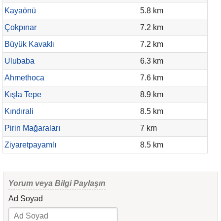
Kayaönü
5.8 km
Çokpınar
7.2 km
Büyük Kavaklı
7.2 km
Ulubaba
6.3 km
Ahmethoca
7.6 km
Kışla Tepe
8.9 km
Kındırali
8.5 km
Pirin Mağaraları
7 km
Ziyaretpayamlı
8.5 km
Yorum veya Bilgi Paylaşın
Ad Soyad