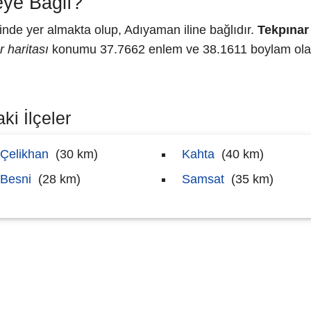
eye Bağlı?
de yer almakta olup, Adıyaman iline bağlıdır.
Tekpınar
 haritası
konumu 37.7662 enlem ve 38.1611 boylam olara
ki İlçeler
Çelikhan
(30 km)
Kahta
(40 km)
Besni
(28 km)
Samsat
(35 km)