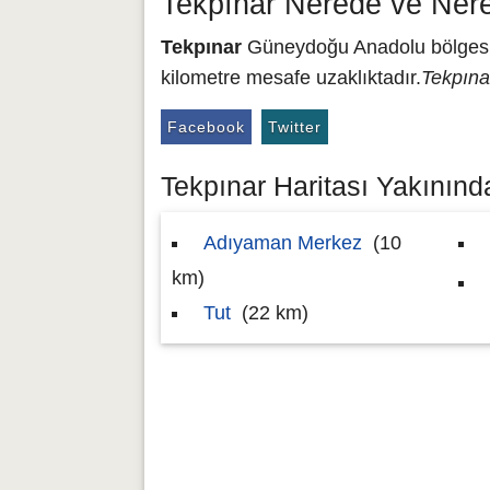
Tekpınar Nerede ve Ner
Tekpınar
Güneydoğu Anadolu bölgesin
kilometre mesafe uzaklıktadır.
Tekpınar
Facebook
Twitter
Tekpınar Haritası Yakınında
Adıyaman Merkez
(10
km)
Tut
(22 km)