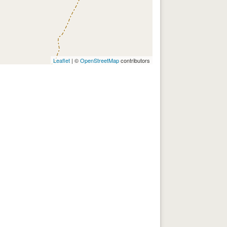
Leaflet
| ©
OpenStreetMap
contributors