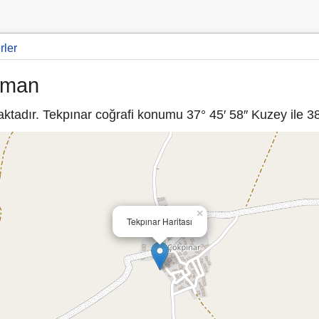
rler
yaman
adır. Tekpınar coğrafi konumu 37° 45′ 58″ Kuzey ile 38°
×
Tekpınar Haritası