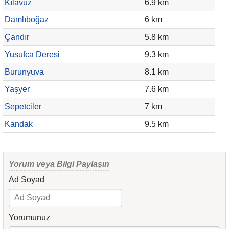
Kılavuz
6.9 km
Damlıboğaz
6 km
Çandır
5.8 km
Yusufca Deresi
9.3 km
Burunyuva
8.1 km
Yaşyer
7.6 km
Sepetciler
7 km
Kandak
9.5 km
Yorum veya Bilgi Paylaşın
Ad Soyad
Yorumunuz