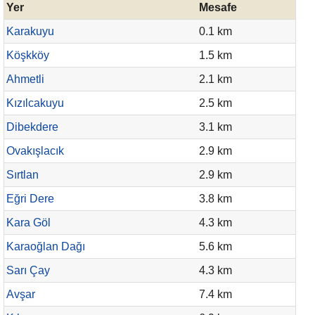
Yer
Mesafe
Karakuyu
0.1 km
Köşkköy
1.5 km
Ahmetli
2.1 km
Kızılcakuyu
2.5 km
Dibekdere
3.1 km
Ovakışlacık
2.9 km
Sırtlan
2.9 km
Eğri Dere
3.8 km
Kara Göl
4.3 km
Karaoğlan Dağı
5.6 km
Sarı Çay
4.3 km
Avşar
7.4 km