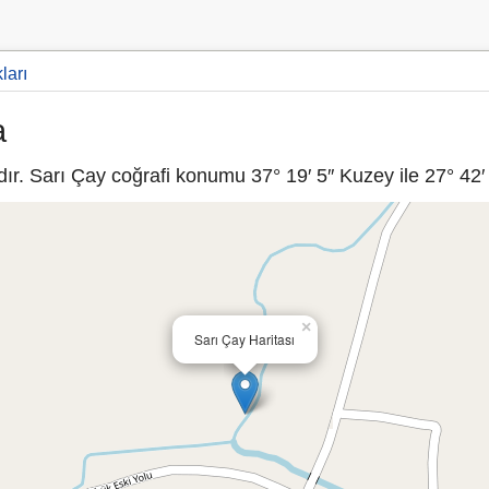
ları
a
r. Sarı Çay coğrafi konumu 37° 19′ 5″ Kuzey ile 27° 42′ 
×
Sarı Çay Haritası