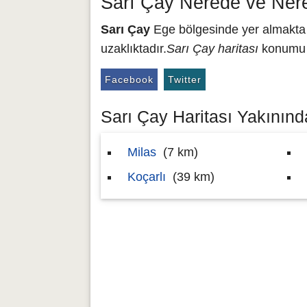
Sarı Çay Nerede ve Ner
Sarı Çay
Ege bölgesinde yer almakta o
uzaklıktadır.
Sarı Çay haritası
konumu 3
Facebook
Twitter
Sarı Çay Haritası Yakınında
Milas
(7 km)
Koçarlı
(39 km)