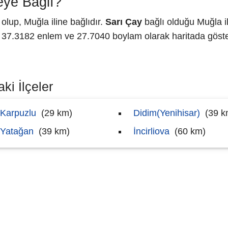
eye Bağlı?
lup, Muğla iline bağlıdır.
Sarı Çay
bağlı olduğu Muğla i
7.3182 enlem ve 27.7040 boylam olarak haritada göster
ki İlçeler
Karpuzlu
(29 km)
Didim(Yenihisar)
(39 k
Yatağan
(39 km)
İncirliova
(60 km)