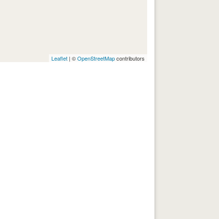
Leaflet
| ©
OpenStreetMap
contributors